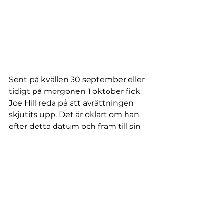
Sent på kvällen 30 september eller 
tidigt på morgonen 1 oktober fick 
Joe Hill reda på att avrättningen 
skjutits upp. Det är oklart om han 
efter detta datum och fram till sin 
död 19 november skrev några fler 
brev till Sam Murray – inga kända 
brev finns bevarade. I ett brev till 
IWWs ordförande Bill Haywood 
skriver han på kvällen 18 
november de nu mer ikoniska 
orden: Spill ingen tid på 