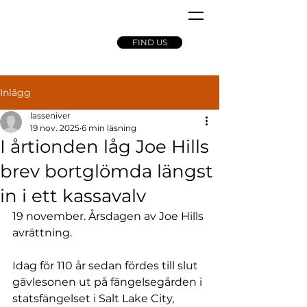
FIND US
Inlägg
lasseniver
19 nov. 2025
6 min läsning
I årtionden låg Joe Hills
brev bortglömda längst
in i ett kassavalv
19 november. Årsdagen av Joe Hills 
avrättning.
Idag för 110 år sedan fördes till slut 
gävlesonen ut på fängelsegården i 
statsfängelset i Salt Lake City, 