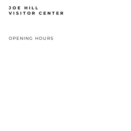
JOE HILL
VISITOR CENTER
OPENING HOURS
Wednesday to Saturday
12.00 - 16.00
Address:
Hamiltongatan 1
802 66 Gävle
Mail:
info@fangelsemuseet.se